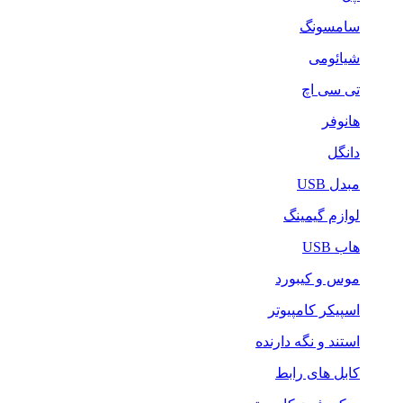
سامسونگ
شیائومی
تی سی اچ
هانوفر
دانگل
مبدل USB
لوازم گیمینگ
هاب USB
موس و کیبورد
اسپیکر کامپیوتر
استند و نگه دارنده
کابل های رابط