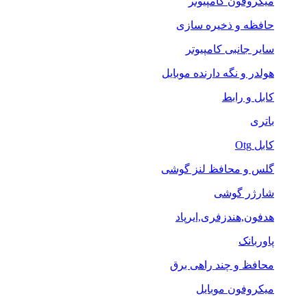
میکروفون کامپیوتر
حافظه و ذخیره سازی
سایر جانبی کامپیوتر
هولدر و نگه دارنده موبایل
کابل و رابط
باتری
کابل Otg
گلس و محافظ لنز گوشی
شارژر گوشی
هدفون,هندزفری,ایرپاد
پاوربانک
محافظ و چند راهی برق
میکروفون موبایل