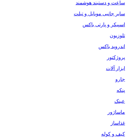
ساعت و دستبند هوشمند
سایر جانبی موبایل و تبلت
اسپیکر و پارتی باکس
تلوزیون
اندروید باکس
پروژکتور
ابزار آلات
جارو
پنکه
عینک
ماساژور
غذاساز
کیف و کوله