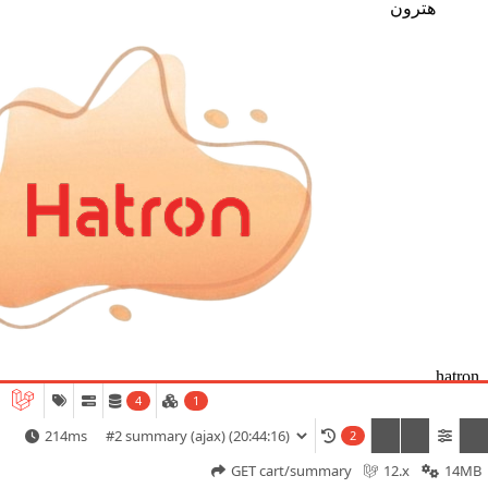
هترون
hatron
4
1
هترون
214ms
2
GET cart/summary
12.x
14MB