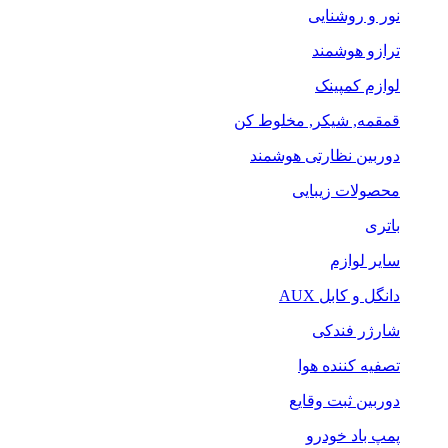
نور و روشنایی
ترازو هوشمند
لوازم کمپینک
قمقمه, شیکر, مخلوط کن
دوربین نظارتی هوشمند
محصولات زیبایی
باتری
سایر لوازم
دانگل و کابل AUX
شارژر فندکی
تصفیه کننده هوا
دوربین ثبت وقایع
پمپ باد خودرو