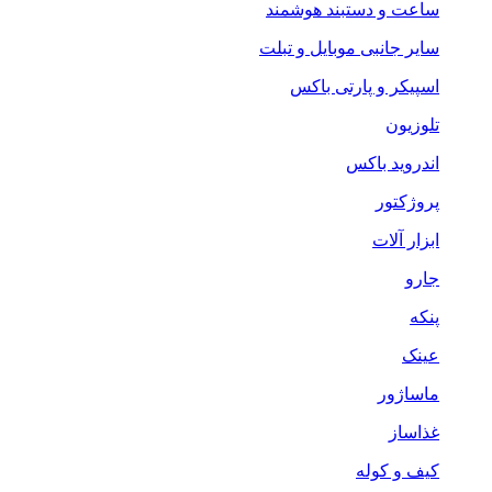
ساعت و دستبند هوشمند
سایر جانبی موبایل و تبلت
اسپیکر و پارتی باکس
تلوزیون
اندروید باکس
پروژکتور
ابزار آلات
جارو
پنکه
عینک
ماساژور
غذاساز
کیف و کوله