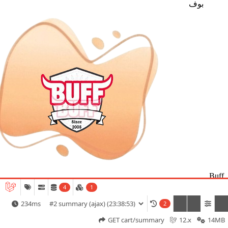
بوف
Buff
4
1
بوف
234ms
2
GET cart/summary
12.x
14MB