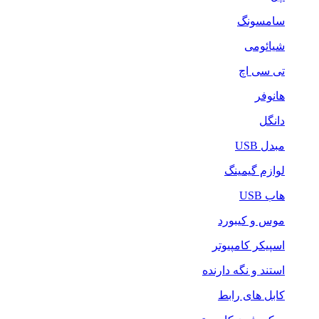
سامسونگ
شیائومی
تی سی اچ
هانوفر
دانگل
مبدل USB
لوازم گیمینگ
هاب USB
موس و کیبورد
اسپیکر کامپیوتر
استند و نگه دارنده
کابل های رابط