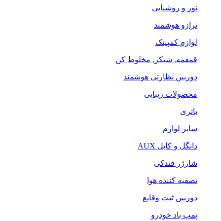
نور و روشنایی
ترازو هوشمند
لوازم کمپینک
قمقمه, شیکر, مخلوط کن
دوربین نظارتی هوشمند
محصولات زیبایی
باتری
سایر لوازم
دانگل و کابل AUX
شارژر فندکی
تصفیه کننده هوا
دوربین ثبت وقایع
پمپ باد خودرو