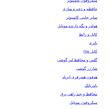
میکروفون کامپیوتر
حافظه و ذخیره سازی
سایر جانبی کامپیوتر
هولدر و نگه دارنده موبایل
کابل و رابط
باتری
کابل Otg
گلس و محافظ لنز گوشی
شارژر گوشی
هدفون,هندزفری,ایرپاد
پاوربانک
محافظ و چند راهی برق
میکروفون موبایل