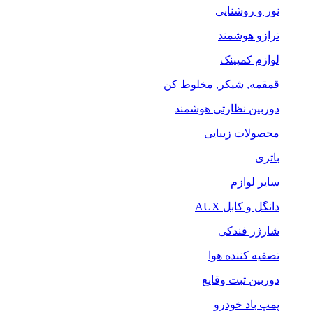
نور و روشنایی
ترازو هوشمند
لوازم کمپینک
قمقمه, شیکر, مخلوط کن
دوربین نظارتی هوشمند
محصولات زیبایی
باتری
سایر لوازم
دانگل و کابل AUX
شارژر فندکی
تصفیه کننده هوا
دوربین ثبت وقایع
پمپ باد خودرو