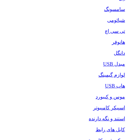
سامسونگ
شیائومی
تی سی اچ
هانوفر
دانگل
مبدل USB
لوازم گیمینگ
هاب USB
موس و کیبورد
اسپیکر کامپیوتر
استند و نگه دارنده
کابل های رابط