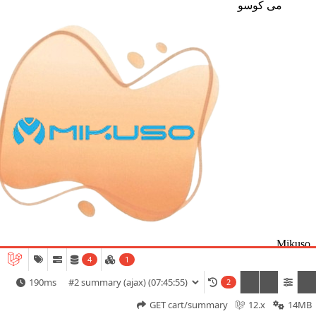
می کوسو
Mikuso
4
1
می کوسو
190ms
2
GET cart/summary
12.x
14MB