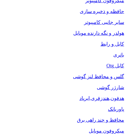
میکروفون کامپیوتر
حافظه و ذخیره سازی
سایر جانبی کامپیوتر
هولدر و نگه دارنده موبایل
کابل و رابط
باتری
کابل Otg
گلس و محافظ لنز گوشی
شارژر گوشی
هدفون,هندزفری,ایرپاد
پاوربانک
محافظ و چند راهی برق
میکروفون موبایل