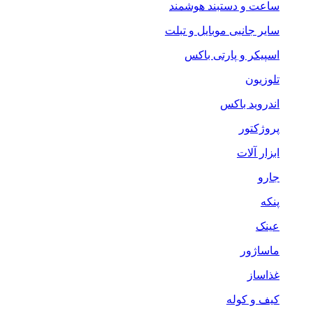
ساعت و دستبند هوشمند
سایر جانبی موبایل و تبلت
اسپیکر و پارتی باکس
تلوزیون
اندروید باکس
پروژکتور
ابزار آلات
جارو
پنکه
عینک
ماساژور
غذاساز
کیف و کوله