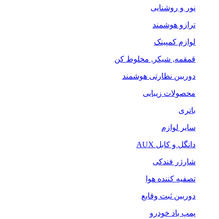
نور و روشنایی
ترازو هوشمند
لوازم کمپینک
قمقمه, شیکر, مخلوط کن
دوربین نظارتی هوشمند
محصولات زیبایی
باتری
سایر لوازم
دانگل و کابل AUX
شارژر فندکی
تصفیه کننده هوا
دوربین ثبت وقایع
پمپ باد خودرو