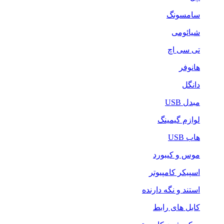
سامسونگ
شیائومی
تی سی اچ
هانوفر
دانگل
مبدل USB
لوازم گیمینگ
هاب USB
موس و کیبورد
اسپیکر کامپیوتر
استند و نگه دارنده
کابل های رابط