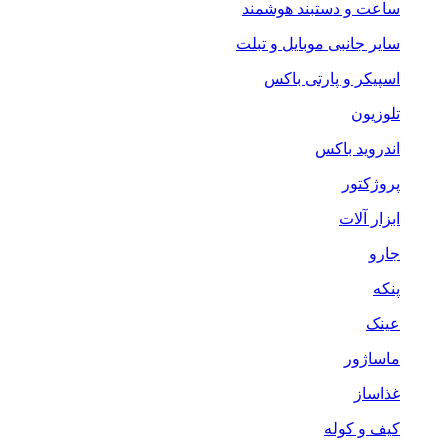
ساعت و دستبند هوشمند
سایر جانبی موبایل و تبلت
اسپیکر و پارتی باکس
تلوزیون
اندروید باکس
پروژکتور
ابزار آلات
جارو
پنکه
عینک
ماساژور
غذاساز
کیف و کوله