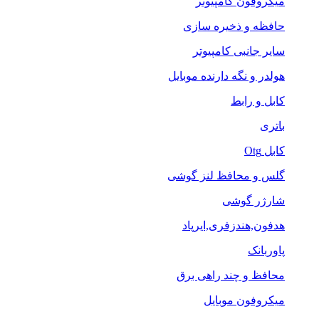
میکروفون کامپیوتر
حافظه و ذخیره سازی
سایر جانبی کامپیوتر
هولدر و نگه دارنده موبایل
کابل و رابط
باتری
کابل Otg
گلس و محافظ لنز گوشی
شارژر گوشی
هدفون,هندزفری,ایرپاد
پاوربانک
محافظ و چند راهی برق
میکروفون موبایل