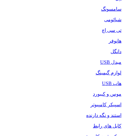
سامسونگ
شیائومی
تی سی اچ
هانوفر
دانگل
مبدل USB
لوازم گیمینگ
هاب USB
موس و کیبورد
اسپیکر کامپیوتر
استند و نگه دارنده
کابل های رابط