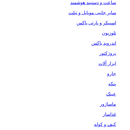
ساعت و دستبند هوشمند
سایر جانبی موبایل و تبلت
اسپیکر و پارتی باکس
تلوزیون
اندروید باکس
پروژکتور
ابزار آلات
جارو
پنکه
عینک
ماساژور
غذاساز
کیف و کوله