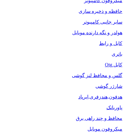
میکروفون کامپیوتر
حافظه و ذخیره سازی
سایر جانبی کامپیوتر
هولدر و نگه دارنده موبایل
کابل و رابط
باتری
کابل Otg
گلس و محافظ لنز گوشی
شارژر گوشی
هدفون,هندزفری,ایرپاد
پاوربانک
محافظ و چند راهی برق
میکروفون موبایل