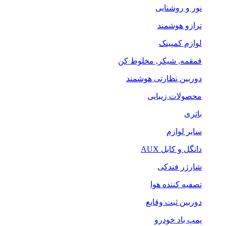
نور و روشنایی
ترازو هوشمند
لوازم کمپینک
قمقمه, شیکر, مخلوط کن
دوربین نظارتی هوشمند
محصولات زیبایی
باتری
سایر لوازم
دانگل و کابل AUX
شارژر فندکی
تصفیه کننده هوا
دوربین ثبت وقایع
پمپ باد خودرو