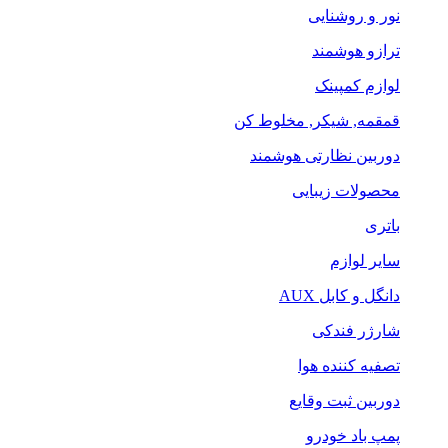
نور و روشنایی
ترازو هوشمند
لوازم کمپینک
قمقمه, شیکر, مخلوط کن
دوربین نظارتی هوشمند
محصولات زیبایی
باتری
سایر لوازم
دانگل و کابل AUX
شارژر فندکی
تصفیه کننده هوا
دوربین ثبت وقایع
پمپ باد خودرو