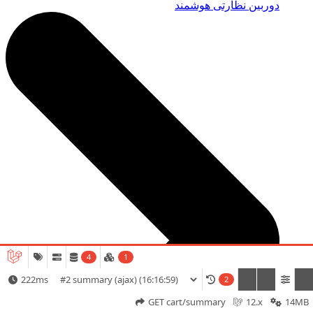
دوربین نظارتی هوشمند
4
1
222ms
2
GET cart/summary
12.x
14MB