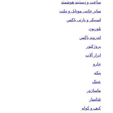
ساعت و دستبند هوشمند
سایر جانبی موبایل و تبلت
اسپیکر و پارتی باکس
تلوزیون
اندروید باکس
پروژکتور
ابزار آلات
جارو
پنکه
عینک
ماساژور
غذاساز
کیف و کوله