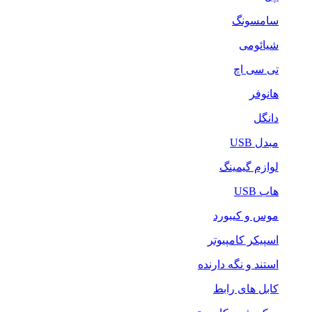
سامسونگ
شیائومی
تی سی اچ
هانوفر
دانگل
مبدل USB
لوازم گیمینگ
هاب USB
موس و کیبورد
اسپیکر کامپیوتر
استند و نگه دارنده
کابل های رابط