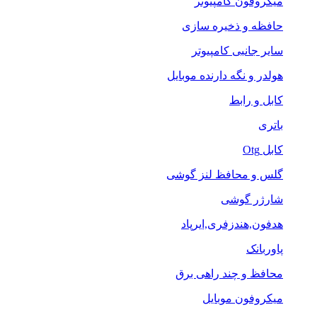
میکروفون کامپیوتر
حافظه و ذخیره سازی
سایر جانبی کامپیوتر
هولدر و نگه دارنده موبایل
کابل و رابط
باتری
کابل Otg
گلس و محافظ لنز گوشی
شارژر گوشی
هدفون,هندزفری,ایرپاد
پاوربانک
محافظ و چند راهی برق
میکروفون موبایل